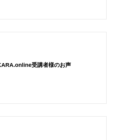
女性理学療法士が教える！物販の
売上アップの戦略とは？
営業職に就いたことがない治療院
の院長が〇〇〇万円売った話
KARA.online受講者様のお声