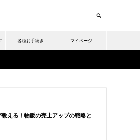
す
各種お手続き
マイページ
■ニュース
■ニュ
販の
2022年度KOKOKARA.online受講
プロ野球
者様のお声
ご提案
が教える！物販の売上アップの戦略と