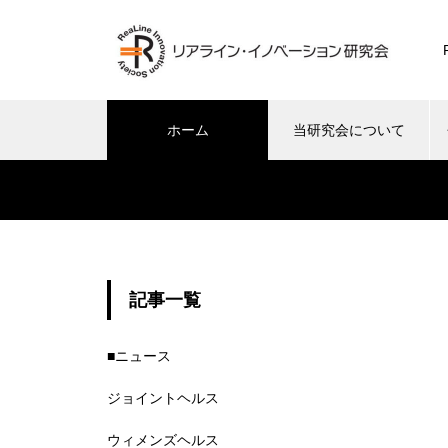
ホーム
当研究会について
未分類
記事一覧
い治療院
靴下こだわって選んでいますか？
産後
■ニュース
た話
戦略
ジョイントヘルス
ウィメンズヘルス