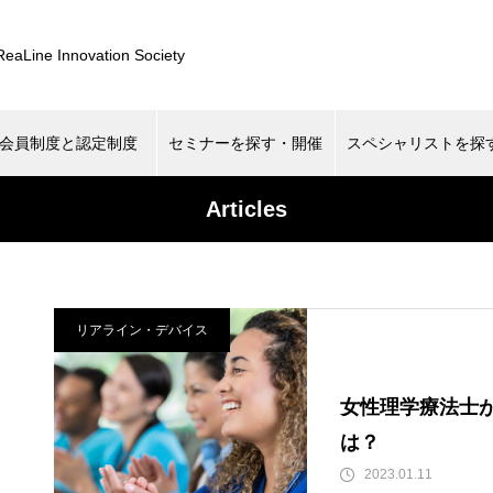
ReaLine Innovation Society
会員制度と認定制度
セミナーを探す・開催
スペシャリストを探
Articles
最近の記事
未分類
リアライン・デバイス
リアライン・デバイス
ケアの始め方 SNSを使った
女性理学療法士が教える！物
売上アップの戦略とは？
女性理学療法士
は？
2023.01.11
おすすめページ