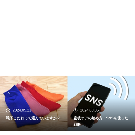
2024.03.05
2023.01.11
選んでいますか？
産後ケアの始め方 SNSを使った
女性理学療法士
戦略
売上アップの戦