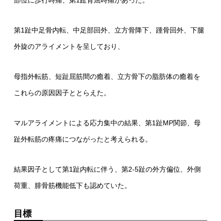
第1趾中足骨内転、中足部回外、立方骨降下、踵骨回外、下腿
外旋のアライメントを呈しており、
母指外転筋、短趾屈筋間の癒着、立方骨下の脂肪体の癒着を
これらの原因因子ととらえた。
マルアライメントによる応力集中の結果、第1趾MP関節、母
趾外転筋の疼痛につながったと考えられる。
結果因子として第1趾内転に伴う、第2-5趾の外方偏位、外側
荷重、腓骨筋機能低下も認めていた。
目標