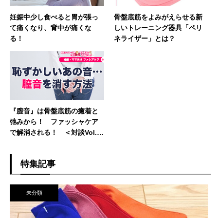
妊娠中少し食べると胃が張っ
骨盤底筋をよみがえらせる新
て痛くなり、背中が痛くな
しいトレーニング器具「ペリ
る！
ネライザー」とは？
『膣音』は骨盤底筋の癒着と
弛みから！ ファッシャケア
で解消される！ ＜対談Vol.
5：柴原理恵 X 山上未菜子＞
特集記事
未分類