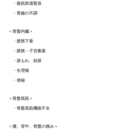
・腹筋群過緊張
・胃腸の不調
＜骨盤内臓＞
・膀胱下垂
・膀胱・子宮癒着
・尿もれ、頻尿
・生理痛
・便秘
＜骨盤底筋＞
・骨盤底筋機能不全
＜腰、背中、骨盤の痛み＞