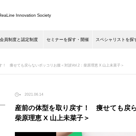
ReaLine Innovation Society
会員制度と認定制度
セミナーを探す・開催
スペシャリストを探
最近の記事
！ 痩せても戻らないポッコリお腹＜対談Vol.2：柴原理恵 X 山上未菜子＞
ライン・デバイス
■ニュース
2021.06.14
理学療法士が教える！物販の
2022年度KOKOKARA.onlin
産前の体型を取り戻す！ 痩せても戻らな
アップの戦略とは？
者様のお声
柴原理恵 X 山上未菜子＞
おすすめページ