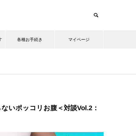
す
各種お手続き
マイページ
■ニュース
教育・セ
e受講
プロ野球チームへのGLABからの
営業職に
いポッコリお腹＜対談Vol.2：
ご提案
の院長が