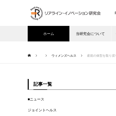
ホーム
当研究会について
ウィメンズヘルス
産前の体型を取り戻す
未分類
リア
記事一覧
ますか？
産後ケアの始め方 SNSを使った
女性
戦略
売上
■ニュース
ジョイントヘルス