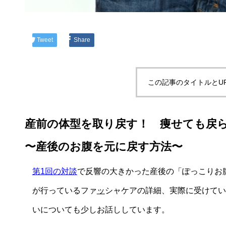
Tweet
Share
この記事のタイトルとU
産前の体型を取り戻す！ 痩せても戻
〜産後のお腹を元に戻す方法〜
第1回の対談
で反響の大きかった産後の「ぽっこりお
が行っているファ
ッ
シャケアの詳細、実際に受けてい
いについても少しお話ししています。