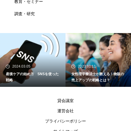
教育・セミナー
調査・研究
2024.03.05
2023.01.11
産後ケアの始め方 SNSを使った
女性理学療法士が教える！物販の
戦略
売上アップの戦略とは？
貸会議室
運営会社
プライバシーポリシー