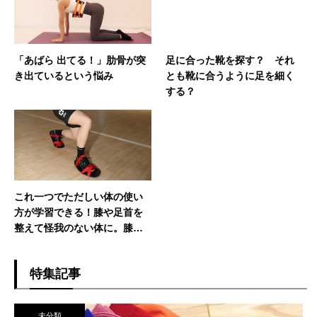
「あばら 出てる！」肋骨が突
足に合った靴を探す？ それ
き出ているという悩み
とも靴に合うように足を細く
する？
これ一つでただしい体の使い
方が学習できる！膝や足首を
整えて怪我のない体に。膝や
足関節の外傷後のリハビリに
も最適なリアライン・バラン
特集記事
スシューズ
未分類